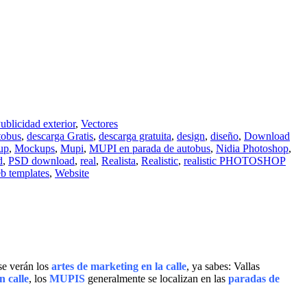
ublicidad exterior
,
Vectores
tobus
,
descarga Gratis
,
descarga gratuita
,
design
,
diseño
,
Download
up
,
Mockups
,
Mupi
,
MUPI en parada de autobus
,
Nidia Photoshop
,
d
,
PSD download
,
real
,
Realista
,
Realistic
,
realistic PHOTOSHOP
b templates
,
Website
 se verán los
artes de marketing en la calle
, ya sabes: Vallas
 calle
, los
MUPIS
generalmente se localizan en las
paradas de