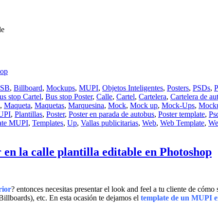
de
hop
PSB
,
Billboard
,
Mockups
,
MUPI
,
Objetos Inteligentes
,
Posters
,
PSDs
,
P
us stop Cartel
,
Bus stop Poster
,
Calle
,
Cartel
,
Cartelera
,
Cartelera de au
,
Maqueta
,
Maquetas
,
Marquesina
,
Mock
,
Mock up
,
Mock-Ups
,
Mock
MUPI
,
Plantillas
,
Poster
,
Poster en parada de autobus
,
Poster template
,
Ps
ate MUPI
,
Templates
,
Up
,
Vallas publicitarias
,
Web
,
Web Template
,
We
la calle plantilla editable en Photoshop
rior
? entonces necesitas presentar el look and feel a tu cliente de cómo
Billboards), etc. En esta ocasión te dejamos el
template de un MUPI en