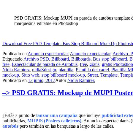
PSD GRATIS: Mockup MUPI en parada de autobus template 
marquesina editable en Photoshop
Download Free PSD Template: Bus Stop Billboard MockUp Photos
Publicado en
Anuncio espectacular
,
Anuncio expectacular
,
Archivo .
Etiquetado
Archivo PSD
,
Billboard
,
Billboards
,
Bus stop billboard
,
B
free
,
Espectacular de parada de Autobus
,
free
,
gratis
,
gratis Photoshop
Nidia Ramírez
,
nidiaSdesign
,
plantilla
,
Plantilla del cartel
,
Plantilla 
mock-up
,
Sitio web
,
stop billboard mock-up
,
Street
,
Template
,
Templ
Publicado en
12 junio, 2017
Autor
Nidia Ramirez
–> PSD GRATIS: Mockup de MUPI Poster en 
¿Estás a punto de
lanzar una campaña
que incluye
publicidad exte
publicitarias,
MUPIS (Posters callejeros)
, Anuncios espectaculares (
autobús
pero también en las banquetas a largo de las calles.