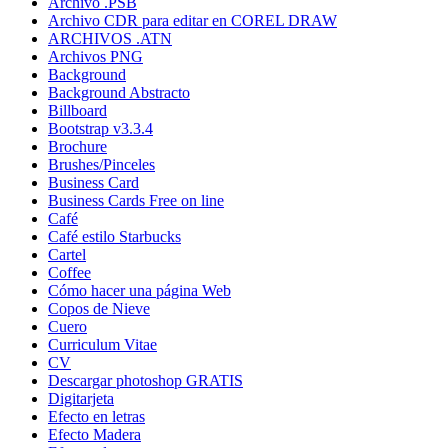
Archivo .PSB
Archivo CDR para editar en COREL DRAW
ARCHIVOS .ATN
Archivos PNG
Background
Background Abstracto
Billboard
Bootstrap v3.3.4
Brochure
Brushes/Pinceles
Business Card
Business Cards Free on line
Café
Café estilo Starbucks
Cartel
Coffee
Cómo hacer una página Web
Copos de Nieve
Cuero
Curriculum Vitae
CV
Descargar photoshop GRATIS
Digitarjeta
Efecto en letras
Efecto Madera