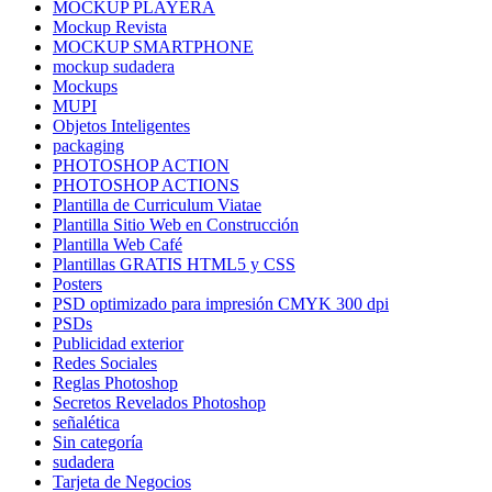
MOCKUP PLAYERA
Mockup Revista
MOCKUP SMARTPHONE
mockup sudadera
Mockups
MUPI
Objetos Inteligentes
packaging
PHOTOSHOP ACTION
PHOTOSHOP ACTIONS
Plantilla de Curriculum Viatae
Plantilla Sitio Web en Construcción
Plantilla Web Café
Plantillas GRATIS HTML5 y CSS
Posters
PSD optimizado para impresión CMYK 300 dpi
PSDs
Publicidad exterior
Redes Sociales
Reglas Photoshop
Secretos Revelados Photoshop
señalética
Sin categoría
sudadera
Tarjeta de Negocios