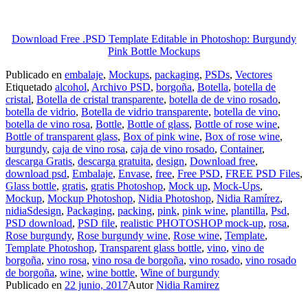
Download Free .PSD Template Editable in Photoshop: Burgundy
Pink Bottle Mockups
Publicado en
embalaje
,
Mockups
,
packaging
,
PSDs
,
Vectores
Etiquetado
alcohol
,
Archivo PSD
,
borgoña
,
Botella
,
botella de
cristal
,
Botella de cristal transparente
,
botella de de vino rosado
,
botella de vidrio
,
Botella de vidrio transparente
,
botella de vino
,
botella de vino rosa
,
Bottle
,
Bottle of glass
,
Bottle of rose wine
,
Bottle of transparent glass
,
Box of pink wine
,
Box of rose wine
,
burgundy
,
caja de vino rosa
,
caja de vino rosado
,
Container
,
descarga Gratis
,
descarga gratuita
,
design
,
Download free
,
download psd
,
Embalaje
,
Envase
,
free
,
Free PSD
,
FREE PSD Files
,
Glass bottle
,
gratis
,
gratis Photoshop
,
Mock up
,
Mock-Ups
,
Mockup
,
Mockup Photoshop
,
Nidia Photoshop
,
Nidia Ramírez
,
nidiaSdesign
,
Packaging
,
packing
,
pink
,
pink wine
,
plantilla
,
Psd
,
PSD download
,
PSD file
,
realistic PHOTOSHOP mock-up
,
rosa
,
Rose burgundy
,
Rose burgundy wine
,
Rose wine
,
Template
,
Template Photoshop
,
Transparent glass bottle
,
vino
,
vino de
borgoña
,
vino rosa
,
vino rosa de borgoña
,
vino rosado
,
vino rosado
de borgoña
,
wine
,
wine bottle
,
Wine of burgundy
Publicado en
22 junio, 2017
Autor
Nidia Ramirez