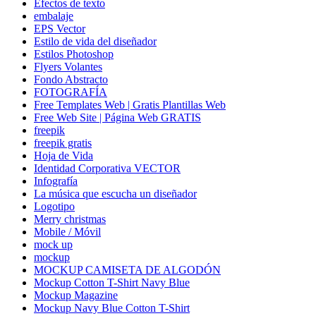
Efectos de texto
embalaje
EPS Vector
Estilo de vida del diseñador
Estilos Photoshop
Flyers Volantes
Fondo Abstracto
FOTOGRAFÍA
Free Templates Web | Gratis Plantillas Web
Free Web Site | Página Web GRATIS
freepik
freepik gratis
Hoja de Vida
Identidad Corporativa VECTOR
Infografía
La música que escucha un diseñador
Logotipo
Merry christmas
Mobile / Móvil
mock up
mockup
MOCKUP CAMISETA DE ALGODÓN
Mockup Cotton T-Shirt Navy Blue
Mockup Magazine
Mockup Navy Blue Cotton T-Shirt