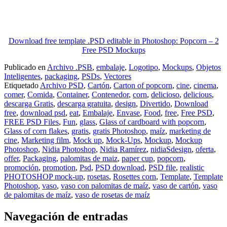
Download free template .PSD editable in Photoshop: Popcorn – 2
Free PSD Mockups
Publicado en
Archivo .PSB
,
embalaje
,
Logotipo
,
Mockups
,
Objetos
Inteligentes
,
packaging
,
PSDs
,
Vectores
Etiquetado
Archivo PSD
,
Cartón
,
Carton of popcorn
,
cine
,
cinema
,
comer
,
Comida
,
Container
,
Contenedor
,
corn
,
delicioso
,
delicious
,
descarga Gratis
,
descarga gratuita
,
design
,
Divertido
,
Download
free
,
download psd
,
eat
,
Embalaje
,
Envase
,
Food
,
free
,
Free PSD
,
FREE PSD Files
,
Fun
,
glass
,
Glass of cardboard with popcorn
,
Glass of corn flakes
,
gratis
,
gratis Photoshop
,
maíz
,
marketing de
cine
,
Marketing film
,
Mock up
,
Mock-Ups
,
Mockup
,
Mockup
Photoshop
,
Nidia Photoshop
,
Nidia Ramírez
,
nidiaSdesign
,
oferta
,
offer
,
Packaging
,
palomitas de maiz
,
paper cup
,
popcorn
,
promoción
,
promotion
,
Psd
,
PSD download
,
PSD file
,
realistic
PHOTOSHOP mock-up
,
rosetas
,
Rosettes corn
,
Template
,
Template
Photoshop
,
vaso
,
vaso con palomitas de maíz
,
vaso de cartón
,
vaso
de palomitas de maíz
,
vaso de rosetas de maíz
Navegación de entradas