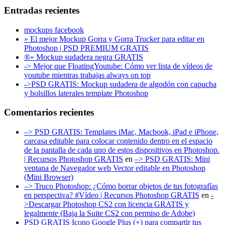
Entradas recientes
mockups facebook
» El mejor Mockup Gorra y Gorra Trucker para editar en
Photoshop | PSD PREMIUM GRATIS
®» Mockup sudadera negra GRATIS
-> Mejor que FloatingYoutube: Cómo ver lista de vídeos de
youtube mientras trabajas always on top
->PSD GRATIS: Mockup sudadera de algodón con capucha
y bolsillos laterales template Photoshop
Comentarios recientes
–> PSD GRATIS: Templates iMac, Macbook, iPad e iPhone,
carcasa editable para colocar contenido dentro en el espacio
de la pantalla de cada uno de estos dispositivos en Photoshop.
| Recursos Photoshop GRATIS
en
–> PSD GRATIS: Mini
ventana de Navegador web Vector editable en Photoshop
(Mini Browser)
–> Truco Photoshop: ¿Cómo borrar objetos de tus fotografías
en perspectiva? #Vídeo | Recursos Photoshop GRATIS
en
-
>Descargar Photoshop CS2 con licencia GRATIS y
legalmente (Baja la Suite CS2 con permiso de Adobe)
PSD GRATIS Icono Google Plus (+) para compartir tus