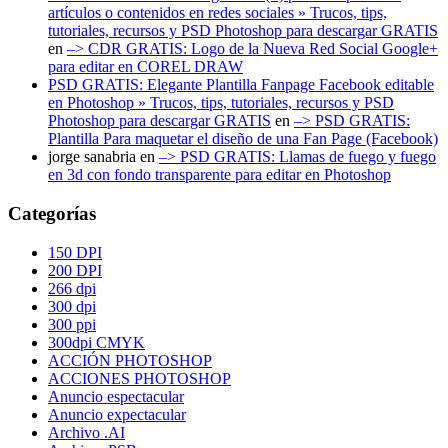
artículos o contenidos en redes sociales » Trucos, tips,
tutoriales, recursos y PSD Photoshop para descargar GRATIS
en
–> CDR GRATIS: Logo de la Nueva Red Social Google+
para editar en COREL DRAW
PSD GRATIS: Elegante Plantilla Fanpage Facebook editable
en Photoshop » Trucos, tips, tutoriales, recursos y PSD
Photoshop para descargar GRATIS
en
–> PSD GRATIS:
Plantilla Para maquetar el diseño de una Fan Page (Facebook)
jorge sanabria
en
–> PSD GRATIS: Llamas de fuego y fuego
en 3d con fondo transparente para editar en Photoshop
Categorías
150 DPI
200 DPI
266 dpi
300 dpi
300 ppi
300dpi CMYK
ACCIÓN PHOTOSHOP
ACCIONES PHOTOSHOP
Anuncio espectacular
Anuncio expectacular
Archivo .AI