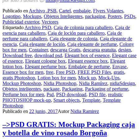
por solo 3 dólares 😉
nidia@nidiaSdesign.com
.
Publicado en
Archivo .PSB
,
Cartel
,
embalaje
,
Flyers Volantes
,
Logotipo
,
Mockups
,
Objetos Inteligentes
,
packaging
,
Posters
,
PSDs
,
Publicidad exterior
,
Vectores
Etiquetado
Archivo PSD
,
Caja de colonia para caballero
,
Caja de
esencia para caballero
,
Caja de loción para caballero
,
Caja de
perfume para caballero
,
Caja elegante de colonia
,
Caja elegante de
esencia
,
Caja elegante de loción
,
Caja elegante de perfume
,
Colony
box for men
,
Container
,
descarga Gratis
,
descarga gratuita
,
design
,
Download free
,
download psd
,
Elegant box of essence
,
Elegant case
of essence
,
Elegant cologne box
,
Elegant essence box
,
Elegant
lotion box
,
Elegant perfume box
,
Embalaje de perfume
,
Envase
,
Essence box for men
,
free
,
Free PSD
,
FREE PSD Files
,
gratis
,
gratis Photoshop
,
Lotion box for men
,
Mock up
,
Mock-Ups
,
Mockup Photoshop
,
Nidia Photoshop
,
Nidia Ramírez
,
nidiaSdesign
,
Objetos inteligentes
,
package
,
Packaging
,
Packaging of perfume
,
Perfume box for men
,
Psd
,
PSD download
,
PSD file
,
realistic
PHOTOSHOP mock-up
,
Smart objects
,
Template
,
Template
Photoshop
Publicado en
22 junio, 2017
Autor
Nidia Ramirez
–>PSD GRATIS: Mockup Packaging caja
y botella de vino rosado Borgoña