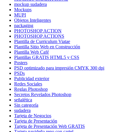
mockup sudadera
Mockups
MUPI
Objetos Inteligentes
packaging
PHOTOSHOP ACTION
PHOTOSHOP ACTIONS
Plantilla de Curriculum Viatae
Plantilla Sitio Web en Construcción
Plantilla Web Café
Plantillas GRATIS HTML5 y CSS
Posters
PSD optimizado para impresión CMYK 300 dpi
PSDs
Publicidad exterior
Redes Sociales
Reglas Photoshop
Secretos Revelados Photoshop
señalética
Sin categoría
sudadera
Tarjeta de Negocios
Tarjeta de Presentación
Tarjeta de Presentación Web GRATIS
Tarjeta navideña reno con cartel