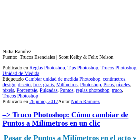
Nidia Ramírez
Fuente: Trucos Esenciales | Scott Kelby & Felix Nelson
Publicado en
Reglas Photoshop
,
Tips Photoshop
,
Trucos Photoshop
,
Unidad de Medida
Etiquetado
Cambiar unidad de medida Photoshop
,
centímetros
,
design
,
diseño
,
free
,
gratis
,
Milímetros
,
Photoshop
,
Picas
,
píxeles
,
pixels
,
Porcentaje
,
Pulgadas
,
Puntos
,
reglas photoshop
,
truco
,
Trucos Photoshop
Publicado en
26 junio, 2017
Autor
Nidia Ramirez
–> Truco Photoshop: Cómo cambiar de
Puntos a Milímetros en un clic
Pasar de Puntos a Milímetros en el acto y