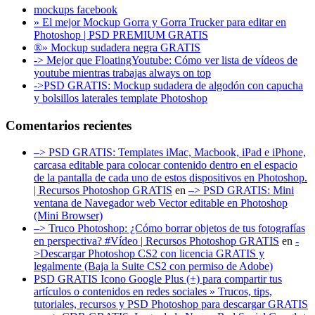
mockups facebook
» El mejor Mockup Gorra y Gorra Trucker para editar en
Photoshop | PSD PREMIUM GRATIS
®» Mockup sudadera negra GRATIS
-> Mejor que FloatingYoutube: Cómo ver lista de vídeos de
youtube mientras trabajas always on top
->PSD GRATIS: Mockup sudadera de algodón con capucha
y bolsillos laterales template Photoshop
Comentarios recientes
–> PSD GRATIS: Templates iMac, Macbook, iPad e iPhone,
carcasa editable para colocar contenido dentro en el espacio
de la pantalla de cada uno de estos dispositivos en Photoshop.
| Recursos Photoshop GRATIS
en
–> PSD GRATIS: Mini
ventana de Navegador web Vector editable en Photoshop
(Mini Browser)
–> Truco Photoshop: ¿Cómo borrar objetos de tus fotografías
en perspectiva? #Vídeo | Recursos Photoshop GRATIS
en
-
>Descargar Photoshop CS2 con licencia GRATIS y
legalmente (Baja la Suite CS2 con permiso de Adobe)
PSD GRATIS Icono Google Plus (+) para compartir tus
artículos o contenidos en redes sociales » Trucos, tips,
tutoriales, recursos y PSD Photoshop para descargar GRATIS