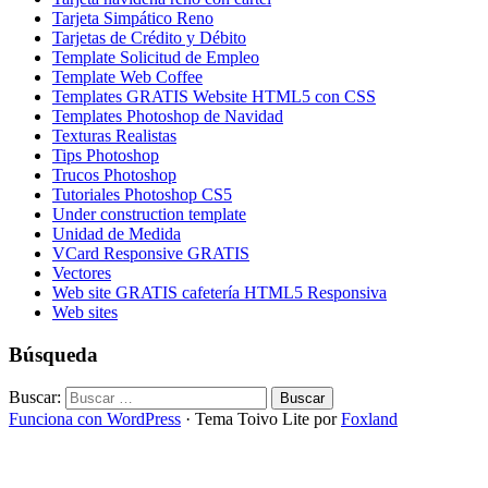
Tarjeta Simpático Reno
Tarjetas de Crédito y Débito
Template Solicitud de Empleo
Template Web Coffee
Templates GRATIS Website HTML5 con CSS
Templates Photoshop de Navidad
Texturas Realistas
Tips Photoshop
Trucos Photoshop
Tutoriales Photoshop CS5
Under construction template
Unidad de Medida
VCard Responsive GRATIS
Vectores
Web site GRATIS cafetería HTML5 Responsiva
Web sites
Búsqueda
Buscar:
Funciona con WordPress
·
Tema Toivo Lite por
Foxland