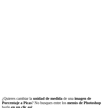
¿Quieres cambiar la
unidad de medida
de una
imagen de
Porcentaje a Picas
? No busques entre los
menús de Photoshop
hazlo
en un clic así
: