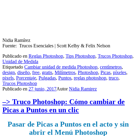
Nidia Ramírez
Fuente: Trucos Esenciales | Scott Kelby & Felix Nelson
Publicado en
Reglas Photoshop
,
Tips Photoshop
,
Trucos Photoshop
,
Unidad de Medida
Etiquetado
Cambiar unidad de medida Photoshop
,
centímetros
,
design
,
diseño
,
free
,
gratis
,
Milímetros
,
Photoshop
,
Picas
,
píxeles
,
pixels
,
Porcentaje
,
Pulgadas
,
Puntos
,
reglas photoshop
,
truco
,
Trucos Photoshop
Publicado en
27 junio, 2017
Autor
Nidia Ramirez
–> Truco Photoshop: Cómo cambiar de
Picas a Puntos en un clic
Pasar de Picas a Puntos en el acto y sin
abrir el Menú Photoshop