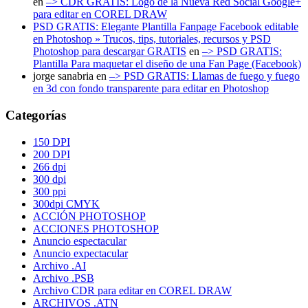
en
–> CDR GRATIS: Logo de la Nueva Red Social Google+
para editar en COREL DRAW
PSD GRATIS: Elegante Plantilla Fanpage Facebook editable
en Photoshop » Trucos, tips, tutoriales, recursos y PSD
Photoshop para descargar GRATIS
en
–> PSD GRATIS:
Plantilla Para maquetar el diseño de una Fan Page (Facebook)
jorge sanabria
en
–> PSD GRATIS: Llamas de fuego y fuego
en 3d con fondo transparente para editar en Photoshop
Categorías
150 DPI
200 DPI
266 dpi
300 dpi
300 ppi
300dpi CMYK
ACCIÓN PHOTOSHOP
ACCIONES PHOTOSHOP
Anuncio espectacular
Anuncio expectacular
Archivo .AI
Archivo .PSB
Archivo CDR para editar en COREL DRAW
ARCHIVOS .ATN