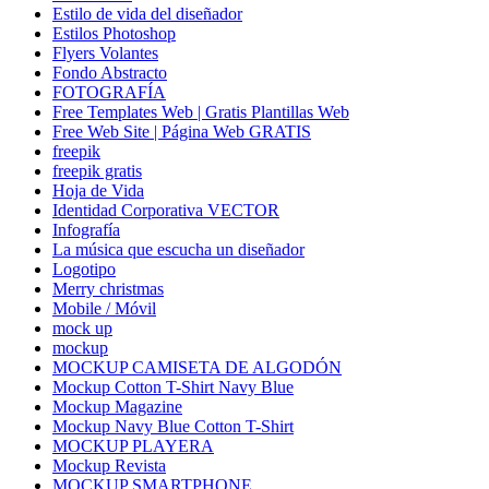
Estilo de vida del diseñador
Estilos Photoshop
Flyers Volantes
Fondo Abstracto
FOTOGRAFÍA
Free Templates Web | Gratis Plantillas Web
Free Web Site | Página Web GRATIS
freepik
freepik gratis
Hoja de Vida
Identidad Corporativa VECTOR
Infografía
La música que escucha un diseñador
Logotipo
Merry christmas
Mobile / Móvil
mock up
mockup
MOCKUP CAMISETA DE ALGODÓN
Mockup Cotton T-Shirt Navy Blue
Mockup Magazine
Mockup Navy Blue Cotton T-Shirt
MOCKUP PLAYERA
Mockup Revista
MOCKUP SMARTPHONE