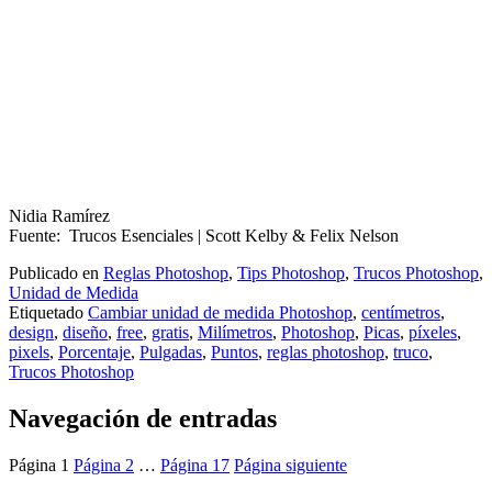
Nidia Ramírez
Fuente: Trucos Esenciales | Scott Kelby & Felix Nelson
Publicado en
Reglas Photoshop
,
Tips Photoshop
,
Trucos Photoshop
,
Unidad de Medida
Etiquetado
Cambiar unidad de medida Photoshop
,
centímetros
,
design
,
diseño
,
free
,
gratis
,
Milímetros
,
Photoshop
,
Picas
,
píxeles
,
pixels
,
Porcentaje
,
Pulgadas
,
Puntos
,
reglas photoshop
,
truco
,
Trucos Photoshop
Navegación de entradas
Página
1
Página
2
…
Página
17
Página siguiente