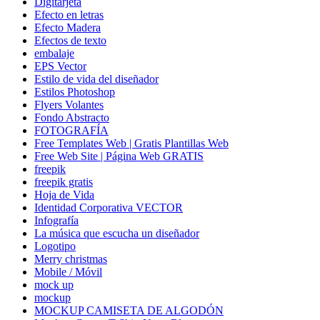
Digitarjeta
Efecto en letras
Efecto Madera
Efectos de texto
embalaje
EPS Vector
Estilo de vida del diseñador
Estilos Photoshop
Flyers Volantes
Fondo Abstracto
FOTOGRAFÍA
Free Templates Web | Gratis Plantillas Web
Free Web Site | Página Web GRATIS
freepik
freepik gratis
Hoja de Vida
Identidad Corporativa VECTOR
Infografía
La música que escucha un diseñador
Logotipo
Merry christmas
Mobile / Móvil
mock up
mockup
MOCKUP CAMISETA DE ALGODÓN