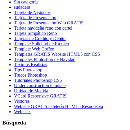
Sin categoría
sudadera
Tarjeta de Negocios
Tarjeta de Presentación
Tarjeta de Presentación Web GRATIS
Tarjeta navideña reno con cartel
Tarjeta Simpático Reno
Tarjetas de Crédito y Débito
Template Solicitud de Empleo
Template Web Coffee
Templates GRATIS Website HTML5 con CSS
Templates Photoshop de Navidad
Texturas Realistas
Tips Photoshop
Trucos Photoshop
Tutoriales Photoshop CS5
Under construction template
Unidad de Medida
VCard Responsive GRATIS
Vectores
Web site GRATIS cafetería HTML5 Responsiva
Web sites
Búsqueda