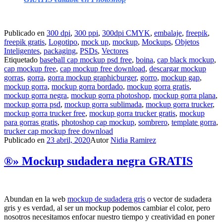
Publicado en
300 dpi
,
300 ppi
,
300dpi CMYK
,
embalaje
,
freepik
,
freepik gratis
,
Logotipo
,
mock up
,
mockup
,
Mockups
,
Objetos
Inteligentes
,
packaging
,
PSDs
,
Vectores
Etiquetado
baseball cap mockup psd free
,
boina
,
cap black mockup
,
cap mockup free
,
cap mockup free download
,
descargar mockup
gorras
,
gorra
,
gorra mockup graphicburger
,
gorro
,
mockup gap
,
mockup gorra
,
mockup gorra bordado
,
mockup gorra gratis
,
mockup gorra negra
,
mockup gorra photoshop
,
mockup gorra plana
,
mockup gorra psd
,
mockup gorra sublimada
,
mockup gorra trucker
,
mockup gorra trucker free
,
mockup gorra trucker gratis
,
mockup
para gorras gratis
,
photoshop cap mockup
,
sombrero
,
template gorra
,
trucker cap mockup free download
Publicado en
23 abril, 2020
Autor
Nidia Ramirez
®» Mockup sudadera negra GRATIS
Abundan en la web
mockup de sudadera gris
o vector de sudadera
gris y es verdad, al ser un mockup podemos cambiar el color, pero
nosotros necesitamos enfocar nuestro tiempo y creatividad en poner