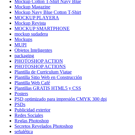
Mockup Cotton T-Shirt Navy Blue
Mockup Magazine
Mockup Navy Blue Cotton T-Shirt
MOCKUP PLAYERA
Mockup Revista
MOCKUP SMARTPHONE
mockup sudadera
Mockups
MUPI
Objetos Inteligentes
packaging
PHOTOSHOP ACTION
PHOTOSHOP ACTIONS
Plantilla de Curriculum Viatae
Plantilla Sitio Web en Construcción
Plantilla Web Café
Plantillas GRATIS HTML5 y CSS
Posters
PSD optimizado para impresión CMYK 300 dpi
PSDs
Publicidad exterior
Redes Sociales
Reglas Photoshop
Secretos Revelados Photoshop
señalética