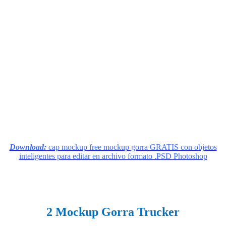
Download:
cap mockup free mockup gorra GRATIS con objetos
inteligentes para editar en archivo formato .PSD Photoshop
2 Mockup Gorra Trucker