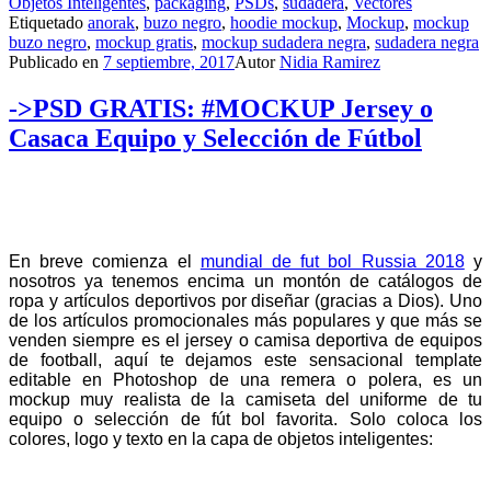
Objetos Inteligentes
,
packaging
,
PSDs
,
sudadera
,
Vectores
Etiquetado
anorak
,
buzo negro
,
hoodie mockup
,
Mockup
,
mockup
buzo negro
,
mockup gratis
,
mockup sudadera negra
,
sudadera negra
Publicado en
7 septiembre, 2017
Autor
Nidia Ramirez
->PSD GRATIS: #MOCKUP Jersey o
Casaca Equipo y Selección de Fútbol
En breve comienza el
mundial de fut bol Russia 2018
y
nosotros ya tenemos encima un montón de catálogos de
ropa y artículos deportivos por diseñar (gracias a Dios). Uno
de los artículos promocionales más populares y que más se
venden siempre es el jersey o camisa deportiva de equipos
de football, aquí te dejamos este sensacional template
editable en Photoshop de una remera o polera, es un
mockup muy realista de la camiseta del uniforme de tu
equipo o selección de fút bol favorita. Solo coloca los
colores, logo y texto en la capa de objetos inteligentes: