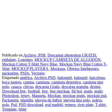
Publicado en
Archivo .PSB
,
Descargar photoshop GRATIS
,
embalaje
,
Logotipo
,
MOCKUP CAMISETA DE ALGODÓN
,
Mockup Cotton T-Shirt Navy Blue
,
Mockup Navy Blue Cotton T-
Shirt
,
MOCKUP PLAYERA
,
Mockups
,
Objetos Inteligentes
,
packaging
,
PSDs
,
Vectores
Etiquetado
américa
,
Archivo PSD
,
balompié
,
balonpié
,
barcelona
,
boca juniors
,
camisa
,
camiseta
,
camiseta deportiva
,
camiseta tipo
polo
,
casaca
,
chivas
,
descarga Gratis
,
descarga gratuita
,
design
,
Download free
,
football
,
free
,
free mockup
,
fút bol
,
gratis
,
gratis
Photoshop
,
jersey
,
Maqueta
,
Mockup
,
mockup gratis
,
mockup psd
,
Packaging
,
plantilla
,
playera de futbol
,
playera tipo polo
,
polera
,
polo
,
Psd
,
PSD download
,
real madrid
,
remera
,
river plate
,
T-shirt
,
Template
,
tshirt