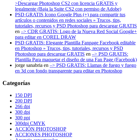
>Descargar Photoshop CS2 con licencia GRATIS y
legalmente (Baja la Suite CS2 con permiso de Adobe)
PSD GRATIS Icono Google Plus (+) para compartir tus
artículos o contenidos en redes sociales » Trucos, tips,
tutoriales, recursos y PSD Photoshop para descargar GRATIS
en
–> CDR GRATIS: Logo de la Nueva Red Social Google+
para editar en COREL DRAW
PSD GRATIS: Elegante Plantilla Fanpage Facebook editable
en Photoshop » Trucos, tips, tutoriales, recursos y PSD
Photoshop para descargar GRATIS
en
–> PSD GRATIS:
Plantilla Para maquetar el diseño de una Fan Page (Facebook)
jorge sanabria
en
–> PSD GRATIS: Llamas de fuego y fuego
en 3d con fondo transparente para editar en Photoshop
Categorías
150 DPI
200 DPI
266 dpi
300 dpi
300 ppi
300dpi CMYK
ACCIÓN PHOTOSHOP
ACCIONES PHOTOSHOP