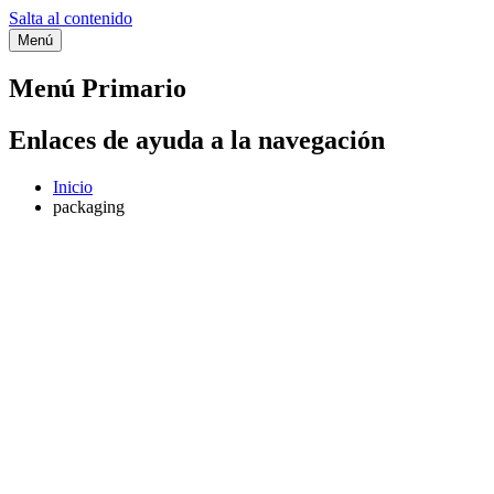
Salta al contenido
Menú
Categoría:
packaging
Menú Primario
Enlaces de ayuda a la navegación
Inicio
packaging