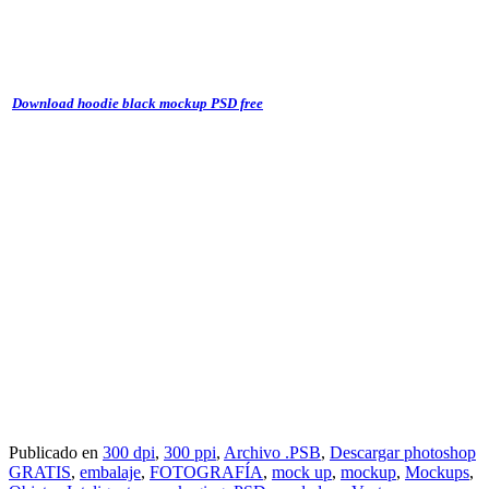
Download hoodie black mockup PSD free
Publicado en
300 dpi
,
300 ppi
,
Archivo .PSB
,
Descargar photoshop
GRATIS
,
embalaje
,
FOTOGRAFÍA
,
mock up
,
mockup
,
Mockups
,