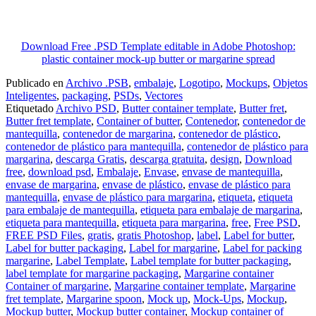
Download Free .PSD Template editable in Adobe Photoshop:
plastic container mock-up butter or margarine spread
Publicado en
Archivo .PSB
,
embalaje
,
Logotipo
,
Mockups
,
Objetos
Inteligentes
,
packaging
,
PSDs
,
Vectores
Etiquetado
Archivo PSD
,
Butter container template
,
Butter fret
,
Butter fret template
,
Container of butter
,
Contenedor
,
contenedor de
mantequilla
,
contenedor de margarina
,
contenedor de plástico
,
contenedor de plástico para mantequilla
,
contenedor de plástico para
margarina
,
descarga Gratis
,
descarga gratuita
,
design
,
Download
free
,
download psd
,
Embalaje
,
Envase
,
envase de mantequilla
,
envase de margarina
,
envase de plástico
,
envase de plástico para
mantequilla
,
envase de plástico para margarina
,
etiqueta
,
etiqueta
para embalaje de mantequilla
,
etiqueta para embalaje de margarina
,
etiqueta para mantequilla
,
etiqueta para margarina
,
free
,
Free PSD
,
FREE PSD Files
,
gratis
,
gratis Photoshop
,
label
,
Label for butter
,
Label for butter packaging
,
Label for margarine
,
Label for packing
margarine
,
Label Template
,
Label template for butter packaging
,
label template for margarine packaging
,
Margarine container
Container of margarine
,
Margarine container template
,
Margarine
fret template
,
Margarine spoon
,
Mock up
,
Mock-Ups
,
Mockup
,
Mockup butter
,
Mockup butter container
,
Mockup container of