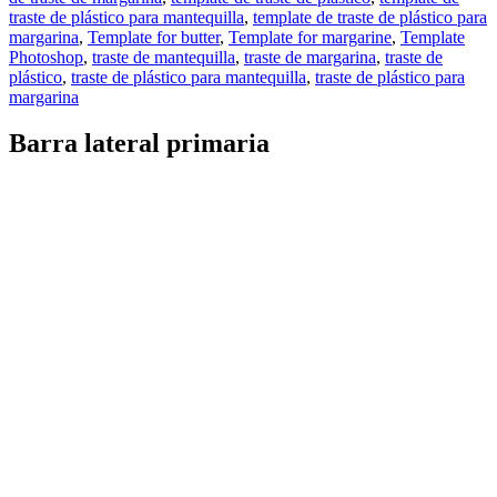
traste de plástico para mantequilla
,
template de traste de plástico para
margarina
,
Template for butter
,
Template for margarine
,
Template
Photoshop
,
traste de mantequilla
,
traste de margarina
,
traste de
plástico
,
traste de plástico para mantequilla
,
traste de plástico para
margarina
Barra lateral primaria