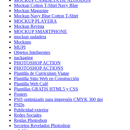
MOCKUP CAMISETA DE ALGODÓN
Mockup Cotton T-Shirt Navy Blue
Mockup Magazine
Mockup Navy Blue Cotton T-Shirt
MOCKUP PLAYERA
Mockup Revista
MOCKUP SMARTPHONE
mockup sudadera
Mockups
MUPI
Objetos Inteligentes
packaging
PHOTOSHOP ACTION
PHOTOSHOP ACTIONS
Plantilla de Curriculum Viatae
Plantilla Sitio Web en Construcción
Plantilla Web Café
Plantillas GRATIS HTML5 y CSS
Posters
PSD optimizado para impresión CMYK 300 dpi
PSDs
Publicidad exterior
Redes Sociales
Reglas Photoshop
Secretos Revelados Photoshop