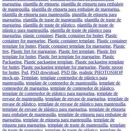
margarina
,
plantilla de etiqueta
,
plantilla de etiqueta para embalaje
de mantequilla
,
plantilla de etiqueta para embalaje de margarina
,
plantilla de etiqueta para mantequilla
,
plantilla de etiqueta para
margarina
,
plantilla de traste de mantequilla
,
plantilla de traste de
margarina
,
plantilla de traste de plástico
,
plantilla de traste de
plástico para mantequilla
,
plantilla de traste de plástico para
margarina
,
plastic container
,
Plastic container for butter
,
Plastic
container for margarine
,
Plastic container template
,
Plastic container
template for butter
,
Plastic container template for margarine
,
Plastic
fret
,
Plastic fret for margarine
,
Plastic fret template
,
Plastic fret
template for butter
,
Plastic fret template for margarine
,
Plastic
Packaging
,
Plastic packaging template
,
Plastic packaging template
for butter
,
Plastic packaging template for margarine
,
Plastic spoon
for butter
,
Psd
,
PSD download
,
PSD file
,
realistic PHOTOSHOP
mock-up
,
Template
,
template contenedor de plástico para
mantequilla
,
template de contenedor de mantequilla
,
template de
contenedor de margarina
,
template de contenedor de plástico
,
template de contenedor de plástico para margarina
,
template de
envase de mantequilla
,
template de envase de margarina
,
template de
envase de plástico
,
template de envase de plástico para mantequilla
,
template de envase de plástico para margarina
,
template de etiqueta
para embalaje de mantequilla
,
template de etiqueta para embalaje de
margarina
,
template de etiqueta para mantequilla
,
template de
etiqueta para margarina
,
template de traste de mantequilla
,
template
de traste de margarina
,
template de traste de plástico
,
template de