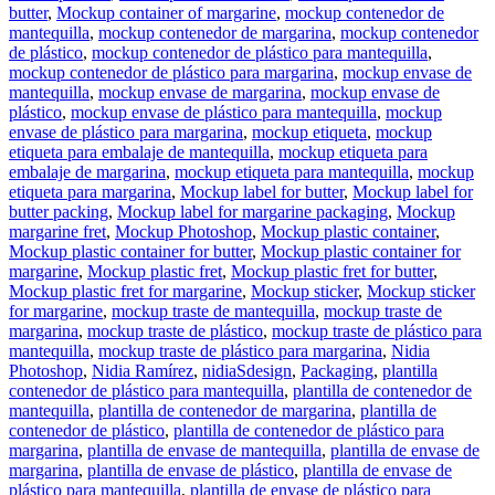
butter
,
Mockup container of margarine
,
mockup contenedor de
mantequilla
,
mockup contenedor de margarina
,
mockup contenedor
de plástico
,
mockup contenedor de plástico para mantequilla
,
mockup contenedor de plástico para margarina
,
mockup envase de
mantequilla
,
mockup envase de margarina
,
mockup envase de
plástico
,
mockup envase de plástico para mantequilla
,
mockup
envase de plástico para margarina
,
mockup etiqueta
,
mockup
etiqueta para embalaje de mantequilla
,
mockup etiqueta para
embalaje de margarina
,
mockup etiqueta para mantequilla
,
mockup
etiqueta para margarina
,
Mockup label for butter
,
Mockup label for
butter packing
,
Mockup label for margarine packaging
,
Mockup
margarine fret
,
Mockup Photoshop
,
Mockup plastic container
,
Mockup plastic container for butter
,
Mockup plastic container for
margarine
,
Mockup plastic fret
,
Mockup plastic fret for butter
,
Mockup plastic fret for margarine
,
Mockup sticker
,
Mockup sticker
for margarine
,
mockup traste de mantequilla
,
mockup traste de
margarina
,
mockup traste de plástico
,
mockup traste de plástico para
mantequilla
,
mockup traste de plástico para margarina
,
Nidia
Photoshop
,
Nidia Ramírez
,
nidiaSdesign
,
Packaging
,
plantilla
contenedor de plástico para mantequilla
,
plantilla de contenedor de
mantequilla
,
plantilla de contenedor de margarina
,
plantilla de
contenedor de plástico
,
plantilla de contenedor de plástico para
margarina
,
plantilla de envase de mantequilla
,
plantilla de envase de
margarina
,
plantilla de envase de plástico
,
plantilla de envase de
plástico para mantequilla
,
plantilla de envase de plástico para