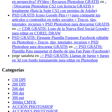
en perspectiva? #Vídeo | Recursos Photoshop GRATIS
en
-
>Descargar Photoshop CS2 con licencia GRATIS y
legalmente (Baja la Suite CS2 con permiso de Adobe)
PSD GRATIS Icono Google Plus (+) para compartir tus
artículos o contenidos en redes sociales » Trucos, tips,
tutoriales, recursos y PSD Photoshop para descargar GRATIS
en
–> CDR GRATIS: Logo de la Nueva Red Social Google+
para editar en COREL DRAW
PSD GRATIS: Elegante Plantilla Fanpage Facebook editable
en Photoshop » Trucos, tips, tutoriales, recursos y PSD
Photoshop para descargar GRATIS
en
–> PSD GRATIS:
Plantilla Para maquetar el diseño de una Fan Page (Facebook)
jorge sanabria
en
–> PSD GRATIS: Llamas de fuego y fuego
en 3d con fondo transparente para editar en Photoshop
Categorías
150 DPI
200 DPI
266 dpi
300 dpi
300 ppi
300dpi CMYK
ACCIÓN PHOTOSHOP
ACCIONES PHOTOSHOP