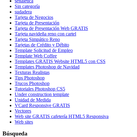
señalética
Sin categoría
sudadera
Tarjeta de Negocios
Tarjeta de Presentación
Tarjeta de Presentación Web GRATIS
Tarjeta navideña reno con cartel
Tarjeta Simpático Reno
Tarjetas de Crédito y Débito
Template Solicitud de Empleo
Template Web Coffee
Templates GRATIS Website HTML5 con CSS
Templates Photoshop de Navidad
Texturas Realistas
Tips Photoshop
Trucos Photoshop
Tutoriales Photoshop CS5
Under construction template
Unidad de Medida
VCard Responsive GRATIS
Vectores
Web site GRATIS cafetería HTML5 Responsiva
Web sites
Búsqueda