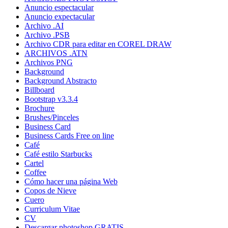
Anuncio espectacular
Anuncio expectacular
Archivo .AI
Archivo .PSB
Archivo CDR para editar en COREL DRAW
ARCHIVOS .ATN
Archivos PNG
Background
Background Abstracto
Billboard
Bootstrap v3.3.4
Brochure
Brushes/Pinceles
Business Card
Business Cards Free on line
Café
Café estilo Starbucks
Cartel
Coffee
Cómo hacer una página Web
Copos de Nieve
Cuero
Curriculum Vitae
CV
Descargar photoshop GRATIS