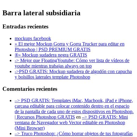
Barra lateral subsidiaria
Entradas recientes
mockups facebook
» El mejor Mockup Gorra y Gorra Trucker para editar en
Photoshop | PSD PREMIUM GRATIS
®» Mockup sudadera negra GRATIS
-> Mejor que FloatingYoutube: Cómo ver lista de vídeos de
youtube mientras trabajas always on top
->PSD GRATIS: Mockup sudadera de algodón con capucha
y bolsillos laterales template Photoshop
Comentarios recientes
–> PSD GRATIS: Templates iMac, Macbook, iPad e iPhone,
carcasa editable para colocar contenido dentro en el espacio
de la pantalla de cada uno de estos dispositivos en Photoshop.
| Recursos Photoshop GRATIS
en
–> PSD GRATIS: Mini
ventana de Navegador web Vector editable en Photoshop
(Mini Browser)
–> Truco Photoshop: ¿Cómo borrar objetos de tus fotografías