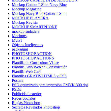
MOCKUP CAMISETA DE ALGODÓN
Mockup Cotton T-Shirt Navy Blue
Mockup Magazine
Mockup Navy Blue Cotton T-Shirt
MOCKUP PLAYERA
Mockup Revista
MOCKUP SMARTPHONE
mockup sudadera
Mockups
MUPI
Objetos Inteligentes
packaging
PHOTOSHOP ACTION
PHOTOSHOP ACTIONS
Plantilla de Curriculum Viatae
Plantilla Sitio Web en Construcción
Plantilla Web Café
Plantillas GRATIS HTML5 y CSS
Posters
PSD optimizado para impresión CMYK 300 dpi
PSDs
Publicidad exterior
Redes Sociales
Reglas Photoshop
Secretos Revelados Photoshop