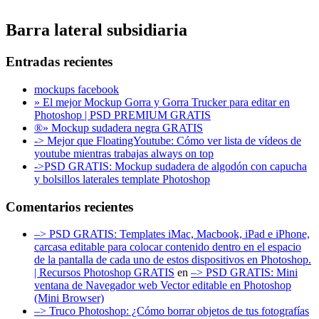
Barra lateral subsidiaria
Entradas recientes
mockups facebook
» El mejor Mockup Gorra y Gorra Trucker para editar en
Photoshop | PSD PREMIUM GRATIS
®» Mockup sudadera negra GRATIS
-> Mejor que FloatingYoutube: Cómo ver lista de vídeos de
youtube mientras trabajas always on top
->PSD GRATIS: Mockup sudadera de algodón con capucha
y bolsillos laterales template Photoshop
Comentarios recientes
–> PSD GRATIS: Templates iMac, Macbook, iPad e iPhone,
carcasa editable para colocar contenido dentro en el espacio
de la pantalla de cada uno de estos dispositivos en Photoshop.
| Recursos Photoshop GRATIS
en
–> PSD GRATIS: Mini
ventana de Navegador web Vector editable en Photoshop
(Mini Browser)
–> Truco Photoshop: ¿Cómo borrar objetos de tus fotografías