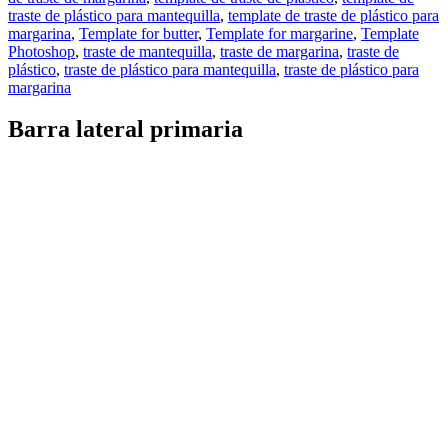
traste de plástico para mantequilla
,
template de traste de plástico para
margarina
,
Template for butter
,
Template for margarine
,
Template
Photoshop
,
traste de mantequilla
,
traste de margarina
,
traste de
plástico
,
traste de plástico para mantequilla
,
traste de plástico para
margarina
Barra lateral primaria