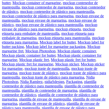
butter
,
Mockup container of margarine
,
mockup contenedor de
mantequilla
,
mockup contenedor de margarina
,
mockup contenedor
de plástico
,
mockup contenedor de plástico para mantequilla
,
mockup contenedor de plástico para margarina
,
mockup envase de
mantequilla
,
mockup envase de margarina
,
mockup envase de
plástico
,
mockup envase de plástico para mantequilla
,
mockup
envase de plástico para margarina
,
mockup etiqueta
,
mockup
etiqueta para embalaje de mantequilla
,
mockup etiqueta para
embalaje de margarina
,
mockup etiqueta para mantequilla
,
mockup
etiqueta para margarina
,
Mockup label for butter
,
Mockup label for
butter packing
,
Mockup label for margarine packaging
,
Mockup
margarine fret
,
Mockup Photoshop
,
Mockup plastic container
,
Mockup plastic container for butter
,
Mockup plastic container for
margarine
,
Mockup plastic fret
,
Mockup plastic fret for butter
,
Mockup plastic fret for margarine
,
Mockup sticker
,
Mockup sticker
for margarine
,
mockup traste de mantequilla
,
mockup traste de
margarina
,
mockup traste de plástico
,
mockup traste de plástico para
mantequilla
,
mockup traste de plástico para margarina
,
Nidia
Photoshop
,
Nidia Ramírez
,
nidiaSdesign
,
Packaging
,
plantilla
contenedor de plástico para mantequilla
,
plantilla de contenedor de
mantequilla
,
plantilla de contenedor de margarina
,
plantilla de
contenedor de plástico
,
plantilla de contenedor de plástico para
margarina
,
plantilla de envase de mantequilla
,
plantilla de envase de
margarina
,
plantilla de envase de plástico
,
plantilla de envase de
plástico para mantequilla
,
plantilla de envase de plástico para