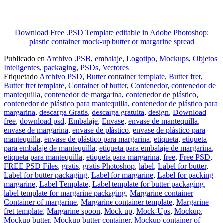
Download Free .PSD Template editable in Adobe Photoshop:
plastic container mock-up butter or margarine spread
Publicado en
Archivo .PSB
,
embalaje
,
Logotipo
,
Mockups
,
Objetos
Inteligentes
,
packaging
,
PSDs
,
Vectores
Etiquetado
Archivo PSD
,
Butter container template
,
Butter fret
,
Butter fret template
,
Container of butter
,
Contenedor
,
contenedor de
mantequilla
,
contenedor de margarina
,
contenedor de plástico
,
contenedor de plástico para mantequilla
,
contenedor de plástico para
margarina
,
descarga Gratis
,
descarga gratuita
,
design
,
Download
free
,
download psd
,
Embalaje
,
Envase
,
envase de mantequilla
,
envase de margarina
,
envase de plástico
,
envase de plástico para
mantequilla
,
envase de plástico para margarina
,
etiqueta
,
etiqueta
para embalaje de mantequilla
,
etiqueta para embalaje de margarina
,
etiqueta para mantequilla
,
etiqueta para margarina
,
free
,
Free PSD
,
FREE PSD Files
,
gratis
,
gratis Photoshop
,
label
,
Label for butter
,
Label for butter packaging
,
Label for margarine
,
Label for packing
margarine
,
Label Template
,
Label template for butter packaging
,
label template for margarine packaging
,
Margarine container
Container of margarine
,
Margarine container template
,
Margarine
fret template
,
Margarine spoon
,
Mock up
,
Mock-Ups
,
Mockup
,
Mockup butter
,
Mockup butter container
,
Mockup container of