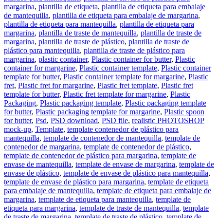
margarina
,
plantilla de etiqueta
,
plantilla de etiqueta para embalaje
de mantequilla
,
plantilla de etiqueta para embalaje de margarina
,
plantilla de etiqueta para mantequilla
,
plantilla de etiqueta para
margarina
,
plantilla de traste de mantequilla
,
plantilla de traste de
margarina
,
plantilla de traste de plástico
,
plantilla de traste de
plástico para mantequilla
,
plantilla de traste de plástico para
margarina
,
plastic container
,
Plastic container for butter
,
Plastic
container for margarine
,
Plastic container template
,
Plastic container
template for butter
,
Plastic container template for margarine
,
Plastic
fret
,
Plastic fret for margarine
,
Plastic fret template
,
Plastic fret
template for butter
,
Plastic fret template for margarine
,
Plastic
Packaging
,
Plastic packaging template
,
Plastic packaging template
for butter
,
Plastic packaging template for margarine
,
Plastic spoon
for butter
,
Psd
,
PSD download
,
PSD file
,
realistic PHOTOSHOP
mock-up
,
Template
,
template contenedor de plástico para
mantequilla
,
template de contenedor de mantequilla
,
template de
contenedor de margarina
,
template de contenedor de plástico
,
template de contenedor de plástico para margarina
,
template de
envase de mantequilla
,
template de envase de margarina
,
template de
envase de plástico
,
template de envase de plástico para mantequilla
,
template de envase de plástico para margarina
,
template de etiqueta
para embalaje de mantequilla
,
template de etiqueta para embalaje de
margarina
,
template de etiqueta para mantequilla
,
template de
etiqueta para margarina
,
template de traste de mantequilla
,
template
de traste de margarina
,
template de traste de plástico
,
template de