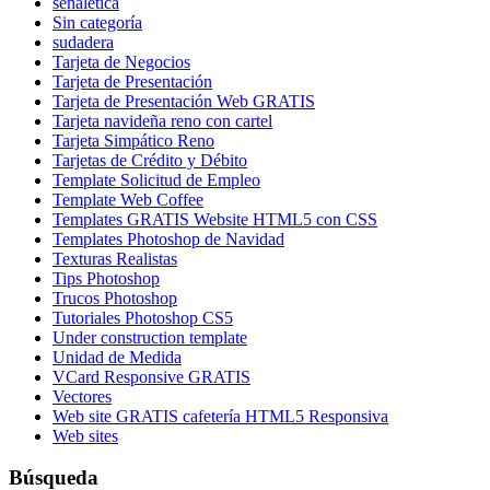
señalética
Sin categoría
sudadera
Tarjeta de Negocios
Tarjeta de Presentación
Tarjeta de Presentación Web GRATIS
Tarjeta navideña reno con cartel
Tarjeta Simpático Reno
Tarjetas de Crédito y Débito
Template Solicitud de Empleo
Template Web Coffee
Templates GRATIS Website HTML5 con CSS
Templates Photoshop de Navidad
Texturas Realistas
Tips Photoshop
Trucos Photoshop
Tutoriales Photoshop CS5
Under construction template
Unidad de Medida
VCard Responsive GRATIS
Vectores
Web site GRATIS cafetería HTML5 Responsiva
Web sites
Búsqueda