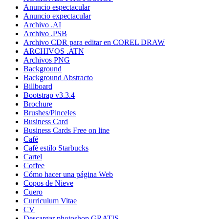
Anuncio espectacular
Anuncio expectacular
Archivo .AI
Archivo .PSB
Archivo CDR para editar en COREL DRAW
ARCHIVOS .ATN
Archivos PNG
Background
Background Abstracto
Billboard
Bootstrap v3.3.4
Brochure
Brushes/Pinceles
Business Card
Business Cards Free on line
Café
Café estilo Starbucks
Cartel
Coffee
Cómo hacer una página Web
Copos de Nieve
Cuero
Curriculum Vitae
CV
Descargar photoshop GRATIS