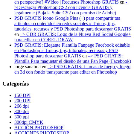
en perspectiva? #Vídeo | Recursos Photoshop GRATIS
en
-
>Descargar Photoshop CS2 con licencia GRATIS y
legalmente (Baja la Suite CS2 con permiso de Adobe)
PSD GRATIS Icono Google Plus (+) para compartir tus
artículos o contenidos en redes sociales » Trucos, tips,
tutoriales, recursos y PSD Photoshop para descargar GRATIS
en
–> CDR GRATIS: Logo de la Nueva Red Social Google+
para editar en COREL DRAW
PSD GRATIS: Elegante Plantilla Fanpage Facebook editable
en Photoshop » Trucos, tips, tutoriales, recursos y PSD
Photoshop para descargar GRATIS
en
–> PSD GRATIS:
Plantilla Para maquetar el diseño de una Fan Page (Facebook)
jorge sanabria
en
–> PSD GRATIS: Llamas de fuego y fuego
en 3d con fondo transparente para editar en Photoshop
Categorías
150 DPI
200 DPI
266 dpi
300 dpi
300 ppi
300dpi CMYK
ACCIÓN PHOTOSHOP
ACCIONES PHOTOSHOP