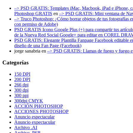
–> PSD GRATIS: Templates iMac, Macbook, iPad e iPhone, carcas
Photoshop GRATIS
en
–> PSD GRATIS: Mini ventana de Nave
–> Truco Photoshop: ¿Cómo borrar objetos de tus fotografías
con permiso de Adobe)
PSD GRATIS Icono Google Plus (+) para compartir tus artículos
de la Nueva Red Social Google+ para editar en COREL DR
PSD GRATIS: Elegante Plantilla Fanpage Facebook editable en
diseño de una Fan Page (Facebook)
jorge sanabria
en
–> PSD GRATIS: Llamas de fuego y fuego en 
Categorías
150 DPI
200 DPI
266 dpi
300 dpi
300 ppi
300dpi CMYK
ACCIÓN PHOTOSHOP
ACCIONES PHOTOSHOP
Anuncio espectacular
Anuncio expectacular
Archivo .AI
Archivo .PSB