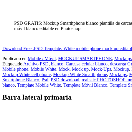
PSD GRATIS: Mockup Smarthphone blanco plantilla de carcas
móvil blanco editable en Photoshop
Download Free .PSD Template: White mobile phone mock up editabl
Publicado en
Mobile / Móvil
,
MOCKUP SMARTPHONE
,
Mockups
Etiquetado
Archivo PSD
,
blanco
,
Carcasa celular blanco
,
descarga Gr
Mobile phone
,
Mobile White
,
Mock
,
Mock up
,
Mock-Ups
,
Mockup
,
Mockup White cell phone
,
Mockup White Smarthphone
,
Mockups
,
M
Smartphone Blanco
,
Psd
,
PSD download
,
realistic PHOTOSHOP mo
blanco
,
Template Mobile White
,
Template Móvil Blanco
,
Template S
Barra lateral primaria