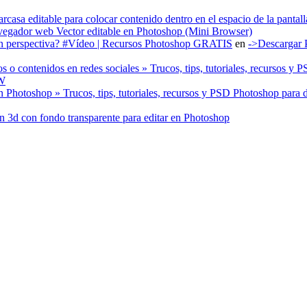
a editable para colocar contenido dentro en el espacio de la pantalla
gador web Vector editable en Photoshop (Mini Browser)
 en perspectiva? #Vídeo | Recursos Photoshop GRATIS
en
->Descargar 
 o contenidos en redes sociales » Trucos, tips, tutoriales, recursos
AW
 Photoshop » Trucos, tips, tutoriales, recursos y PSD Photoshop par
3d con fondo transparente para editar en Photoshop