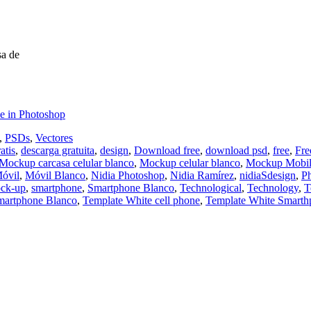
a de
e in Photoshop
,
PSDs
,
Vectores
atis
,
descarga gratuita
,
design
,
Download free
,
download psd
,
free
,
Fr
Mockup carcasa celular blanco
,
Mockup celular blanco
,
Mockup Mobil
óvil
,
Móvil Blanco
,
Nidia Photoshop
,
Nidia Ramírez
,
nidiaSdesign
,
P
ck-up
,
smartphone
,
Smartphone Blanco
,
Technological
,
Technology
,
T
martphone Blanco
,
Template White cell phone
,
Template White Smarth