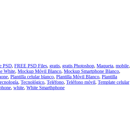
ee PSD
,
FREE PSD Files
,
gratis
,
gratis Photoshop
,
Maqueta
,
mobile
,
e White
,
Mockup Móvil Blanco
,
Mockup Smartphone Blanco
,
hone
,
Plantilla celular blanco
,
Plantilla Móvil Blanco
,
Plantilla
ecnología
,
Tecnológico
,
Teléfono
,
Teléfono móvil
,
Template celular
phone
,
white
,
White Smarthphone