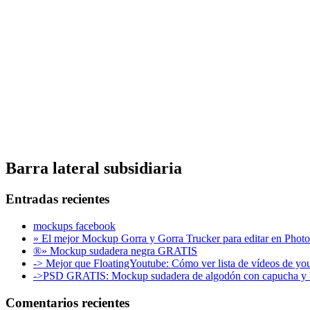
Barra lateral subsidiaria
Entradas recientes
mockups facebook
» El mejor Mockup Gorra y Gorra Trucker para editar en 
®» Mockup sudadera negra GRATIS
-> Mejor que FloatingYoutube: Cómo ver lista de vídeos de you
->PSD GRATIS: Mockup sudadera de algodón con capucha y bol
Comentarios recientes