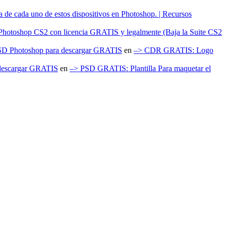
 de cada uno de estos dispositivos en Photoshop. | Recursos
Photoshop CS2 con licencia GRATIS y legalmente (Baja la Suite CS2
 y PSD Photoshop para descargar GRATIS
en
–> CDR GRATIS: Logo
a descargar GRATIS
en
–> PSD GRATIS: Plantilla Para maquetar el