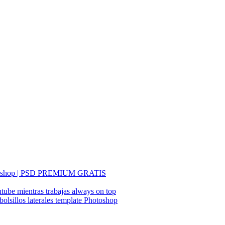
Photoshop | PSD PREMIUM GRATIS
tube mientras trabajas always on top
sillos laterales template Photoshop