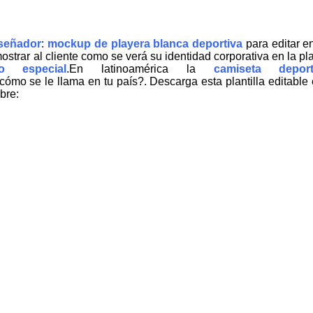
iseñador
:
mockup de playera blanca deportiva
para editar e
strar al cliente como se verá su identidad corporativa en la pl
o especial
.En latinoamérica la
camiseta deport
mo se le llama en tu país?. Descarga esta plantilla editable 
bre: