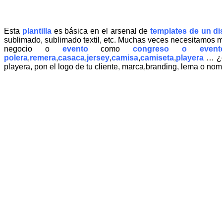
Esta
plantilla
es básica en el arsenal de
templates de un d
sublimado, sublimado textil, etc. Muchas veces necesitamos mo
negocio o
evento
como
congreso o event
polera
,
remera
,
casaca
,
jersey
,
camisa
,
camiseta
,
playera
… ¿có
playera, pon el logo de tu cliente, marca,branding, lema o nom