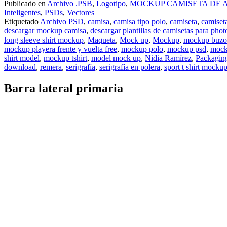
Publicado en
Archivo .PSB
,
Logotipo
,
MOCKUP CAMISETA DE
Inteligentes
,
PSDs
,
Vectores
Etiquetado
Archivo PSD
,
camisa
,
camisa tipo polo
,
camiseta
,
camiset
descargar mockup camisa
,
descargar plantillas de camisetas para pho
long sleeve shirt mockup
,
Maqueta
,
Mock up
,
Mockup
,
mockup buzo 
mockup playera frente y vuelta free
,
mockup polo
,
mockup psd
,
mock
shirt model
,
mockup tshirt
,
model mock up
,
Nidia Ramírez
,
Packagin
download
,
remera
,
serigrafía
,
serigrafía en polera
,
sport t shirt mockup
Barra lateral primaria