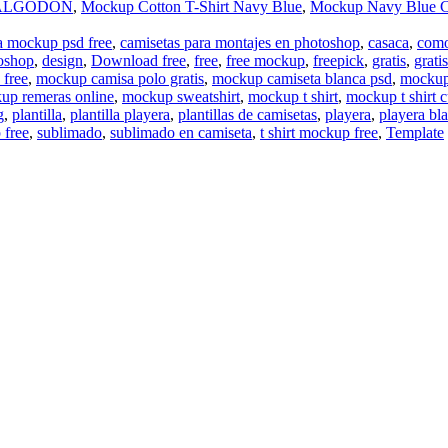
 ALGODÓN
,
Mockup Cotton T-Shirt Navy Blue
,
Mockup Navy Blue Co
a mockup psd free
,
camisetas para montajes en photoshop
,
casaca
,
como
toshop
,
design
,
Download free
,
free
,
free mockup
,
freepick
,
gratis
,
grati
free
,
mockup camisa polo gratis
,
mockup camiseta blanca psd
,
mockup
up remeras online
,
mockup sweatshirt
,
mockup t shirt
,
mockup t shirt 
g
,
plantilla
,
plantilla playera
,
plantillas de camisetas
,
playera
,
playera bl
 free
,
sublimado
,
sublimado en camiseta
,
t shirt mockup free
,
Template