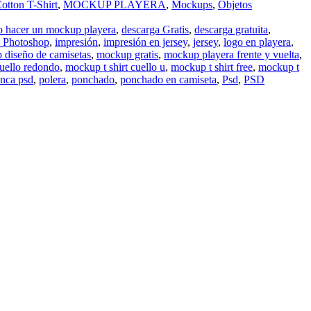
tton T-Shirt
,
MOCKUP PLAYERA
,
Mockups
,
Objetos
 hacer un mockup playera
,
descarga Gratis
,
descarga gratuita
,
s Photoshop
,
impresión
,
impresión en jersey
,
jersey
,
logo en playera
,
 diseño de camisetas
,
mockup gratis
,
mockup playera frente y vuelta
,
cuello redondo
,
mockup t shirt cuello u
,
mockup t shirt free
,
mockup t
anca psd
,
polera
,
ponchado
,
ponchado en camiseta
,
Psd
,
PSD