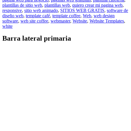
plantillas de sitio web
,
plantillas web
,
quiero crear mi pagina web
,
responsive
,
sitio web animado
,
SITIOS WEB GRATIS
,
software de
diseño web
,
template café
,
template coffee
,
Web
,
web design
software
,
web site coffee
,
webmaster
,
Website
,
Website Templates
,
white
Barra lateral primaria