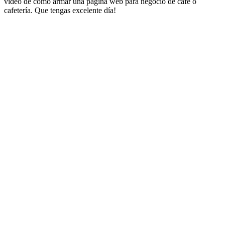
vídeo de como armar una pagina web para negocio de café o
cafetería. Que tengas excelente día!