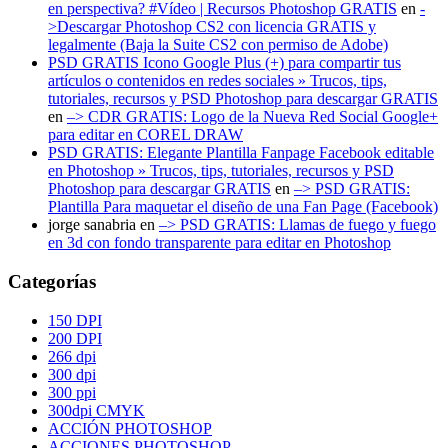
en perspectiva? #Vídeo | Recursos Photoshop GRATIS
en
-
>Descargar Photoshop CS2 con licencia GRATIS y
legalmente (Baja la Suite CS2 con permiso de Adobe)
PSD GRATIS Icono Google Plus (+) para compartir tus
artículos o contenidos en redes sociales » Trucos, tips,
tutoriales, recursos y PSD Photoshop para descargar GRATIS
en
–> CDR GRATIS: Logo de la Nueva Red Social Google+
para editar en COREL DRAW
PSD GRATIS: Elegante Plantilla Fanpage Facebook editable
en Photoshop » Trucos, tips, tutoriales, recursos y PSD
Photoshop para descargar GRATIS
en
–> PSD GRATIS:
Plantilla Para maquetar el diseño de una Fan Page (Facebook)
jorge sanabria
en
–> PSD GRATIS: Llamas de fuego y fuego
en 3d con fondo transparente para editar en Photoshop
Categorías
150 DPI
200 DPI
266 dpi
300 dpi
300 ppi
300dpi CMYK
ACCIÓN PHOTOSHOP
ACCIONES PHOTOSHOP