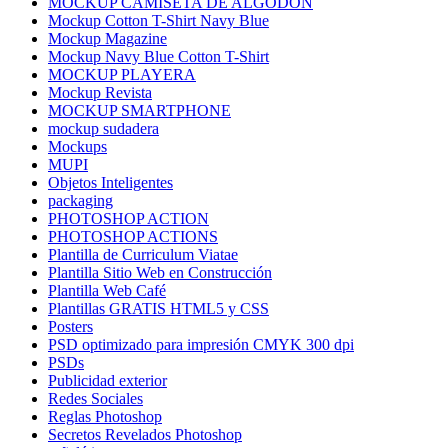
MOCKUP CAMISETA DE ALGODÓN
Mockup Cotton T-Shirt Navy Blue
Mockup Magazine
Mockup Navy Blue Cotton T-Shirt
MOCKUP PLAYERA
Mockup Revista
MOCKUP SMARTPHONE
mockup sudadera
Mockups
MUPI
Objetos Inteligentes
packaging
PHOTOSHOP ACTION
PHOTOSHOP ACTIONS
Plantilla de Curriculum Viatae
Plantilla Sitio Web en Construcción
Plantilla Web Café
Plantillas GRATIS HTML5 y CSS
Posters
PSD optimizado para impresión CMYK 300 dpi
PSDs
Publicidad exterior
Redes Sociales
Reglas Photoshop
Secretos Revelados Photoshop