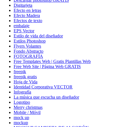
Descargar photoshop GRATIS
Digitarjeta
Efecto en letras
Efecto Madera
Efectos de texto
embalaje
EPS Vector
Estilo de vida del diseñador
Estilos Photoshop
Flyers Volantes
Fondo Abstracto
FOTOGRAFÍA
Free Templates Web | Gratis Plantillas Web
Free Web Site | Página Web GRATIS
freepik
freepik gratis
Hoja de Vida
Identidad Corporativa VECTOR
Infografía
La música que escucha un diseñador
Logotipo
Merry christmas
Mobile / Móvil
mock up
mockup