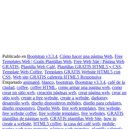
Publicado en
Bootstrap v3.3.4
,
Cómo hacer una página Web
,
Free
Templates Web | Gratis Plantillas Web
,
Free Web Site | Página Web
GRATIS
,
Plantilla Web Café
,
Plantillas GRATIS HTML5 y CSS
,
Template Web Coffee
,
Templates GRATIS Website HTML5 con
CSS
,
Web site GRATIS cafetería HTML5 Responsiva
Etiquetado
animated
,
blanco
,
bootstrap
,
Bootstrap v3.3.4
,
café de la
ciudad
,
coffee
,
coffee HTML
,
como armar una pagina web
,
como
crear un sitio web
,
creación páginas web
,
crear pàgina web
,
crear un
sitio web
,
create a free website
,
create a website
,
darkgray
,
desarrollo web
,
diseño dispositivos móbiles
,
diseño para celulares
,
diseño responsivo
,
Diseño Web
,
free web templates
,
free website
,
free website coffee
,
free website templates
,
free websites
,
GRATIS
plantillas de páginas web
,
GRATIS plantillas Web Site
,
how to
create a website
,
HTML5 coffee
,
la casa del café web
,
mobile
,
pagina web para negocio
,
páginas web gratuitas
,
plantilla cafetería
,